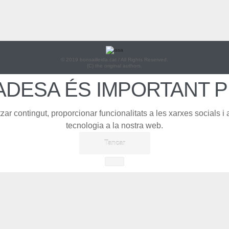
© 2019 bonsailleida.cat / All Rights Reserved.
(C) the original authors.
ADESA ÉS IMPORTANT 
ar contingut, proporcionar funcionalitats a les xarxes socials i an
tecnologia a la nostra web.
Tancar