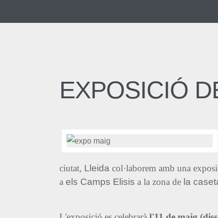
EXPOSICIÓ D
ciutat,
Lleida
col·laborem amb una exposició
a
els Camps Elisis
a la zona de
la caset
L'exposició es celebrarà
l'11 de maig (diss