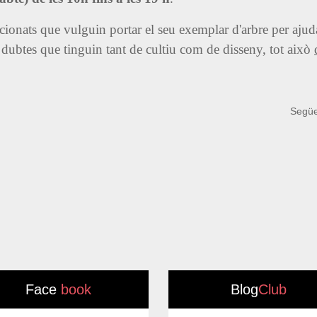
icionats que vulguin portar el seu exemplar d'arbre per ajud
ls dubtes que tinguin tant de cultiu com de disseny, tot això
Següe
Face
book
Blog
Club