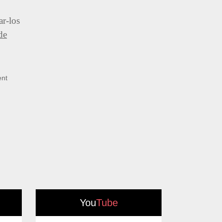
ar-los
de
nt
You
Tube