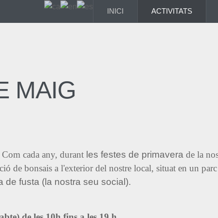
INICI
ACTIVITATS
E MAIG
Com cada any, durant
les festes de primavera
de la nos
 de bonsais a l'exterior del nostre local, situat en un parc
a de fusta (la nostra seu social).
abte) de les 10h fins a les 19 h
.