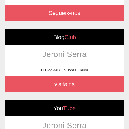
Segueix-nos
Blog
Club
Jeroni Serra
El Blog del club Bonsai Lleida
visita'ns
You
Tube
Jeroni Serra