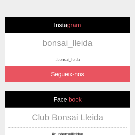
Insta
gram
bonsai_lleida
#bonsai_lleida
Segueix-nos
Face
book
Club Bonsai Lleida
#clubbonsailleidaa