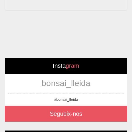
Insta
gram
bonsai_lleida
#bonsai_lleida
Segueix-nos