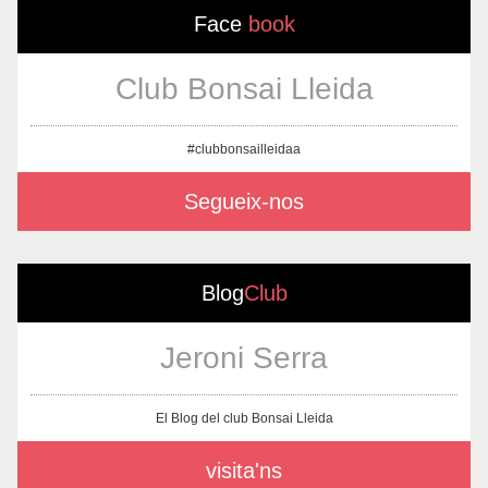
Face
book
Club Bonsai Lleida
#clubbonsailleidaa
Segueix-nos
Blog
Club
Jeroni Serra
El Blog del club Bonsai Lleida
visita'ns