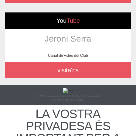
You
Tube
Jeroni Serra
Canal de video del Club
visita'ns
© 2019 bonsailleida.cat / All Rights Reserved.
(C) the original authors.
LA VOSTRA
PRIVADESA ÉS