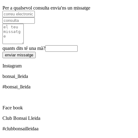
Per a qualsevol consulta envia'ns un missatge
quants dits té una mà?
Insta
gram
bonsai_lleida
#bonsai_lleida
Segueix-nos
Face
book
Club Bonsai Lleida
#clubbonsailleidaa