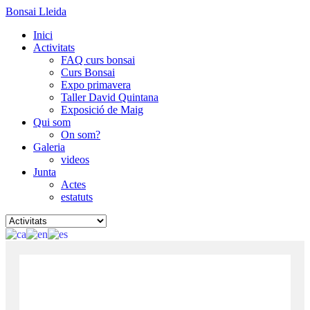
Bonsai Lleida
Inici
Activitats
FAQ curs bonsai
Curs Bonsai
Expo primavera
Taller David Quintana
Exposició de Maig
Qui som
On som?
Galeria
videos
Junta
Actes
estatuts